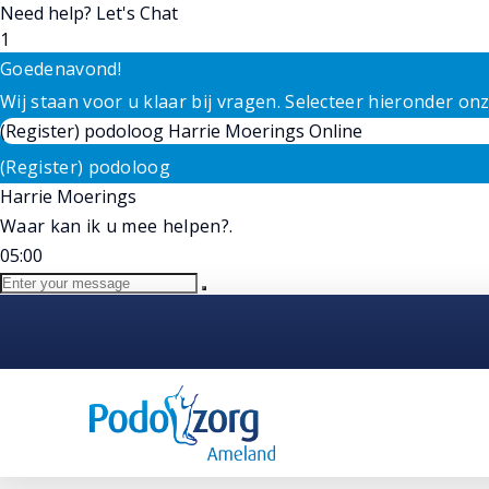
Need help? Let's Chat
1
Goedenavond!
Wij staan voor u klaar bij vragen. Selecteer hieronder o
(Register) podoloog
Harrie Moerings
Online
(Register) podoloog
Harrie Moerings
Waar kan ik u mee helpen?.
05:00