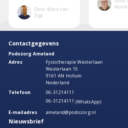
Door 
Woni
Door Mark van
Zijp
Contactgegevens
Podozorg Ameland
Adres
Fysiotherapie Westerlaan
Westerlaan 15
9161 AN Hollum
Nederland
Telefoon
06-31214111
06-31214111
(WhatsApp)
E-mailadres
ameland@podozorg.nl
Nieuwsbrief