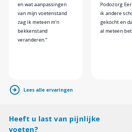
en wat aanpassingen
Podozorg Eer
van mijn voetenstand
ik andere sc
zag ik meteen m’n
gekocht en da
bekkenstand
al meteen bet
veranderen.”
arrow_circle_right
Lees alle ervaringen
Heeft u last van pijnlijke
voeten?