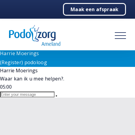
Need help? Let's Chat
Maak een afspraak
1
Home
Goedenavond!
Wij staan voor u klaar bij vragen. Selecteer hieronder
Podologie
onze medewerker.
(Register) podoloog
Behandelingen
Harrie Moerings
Online
Harrie Moerings
Over ons
(Register) podoloog
Harrie Moerings
Contact
Waar kan ik u mee helpen?.
05:00