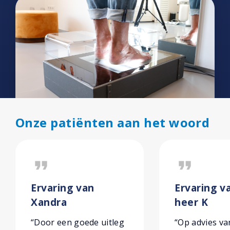
Onze patiënten aan het woord
format_quote
format_quote
Ervaring van
Ervaring v
Xandra
heer K
“Door een goede uitleg
“Op advies va