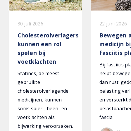
30 juli 2026
22 juni 2026
Cholesterolverlagers
Bewegen a
kunnen een rol
medicijn bi
spelen bij
fasciitis p
voetklachten
Bij fasciitis p
Statines, de meest
helpt bewege
gebruikte
dan rust: ged
cholesterolverlagende
belasting verl
medicijnen, kunnen
en versterkt 
soms spier-, been- en
belastbaarhei
voetklachten als
fascia.
bijwerking veroorzaken.