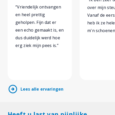
“Vriendelijk ontvangen
over mijn ste
en heel prettig
Vanaf de eers
geholpen. Fijn dat er
heb ik ze hel
een echo gemaakt is, en
m'n schoenen 
dus duidelijk werd hoe
erg ziek mijn pees is.”
arrow_circle_right
Lees alle ervaringen
Heeft u last van pijnlijke