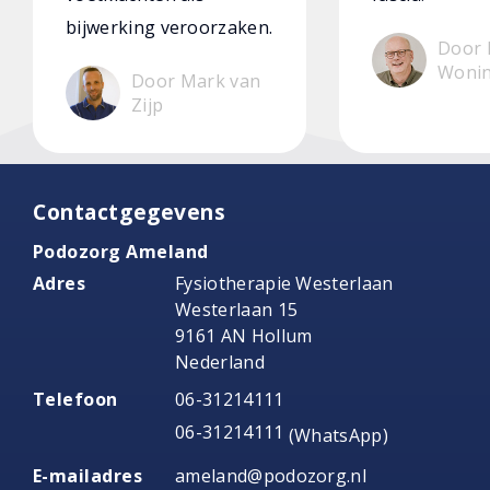
bijwerking veroorzaken.
Door 
Woni
Door Mark van
Zijp
Contactgegevens
Podozorg Ameland
Adres
Fysiotherapie Westerlaan
Westerlaan 15
9161 AN Hollum
Nederland
Telefoon
06-31214111
06-31214111
(WhatsApp)
E-mailadres
ameland@podozorg.nl