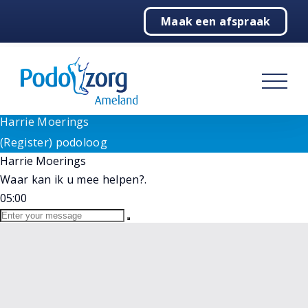
Need help? Let's Chat
Maak een afspraak
1
Home
Goedemiddag!
Wij staan voor u klaar bij vragen. Selecteer hieronder
Podologie
onze medewerker.
(Register) podoloog
Behandelingen
Harrie Moerings
Online
Harrie Moerings
Over ons
(Register) podoloog
Harrie Moerings
Contact
Waar kan ik u mee helpen?.
05:00