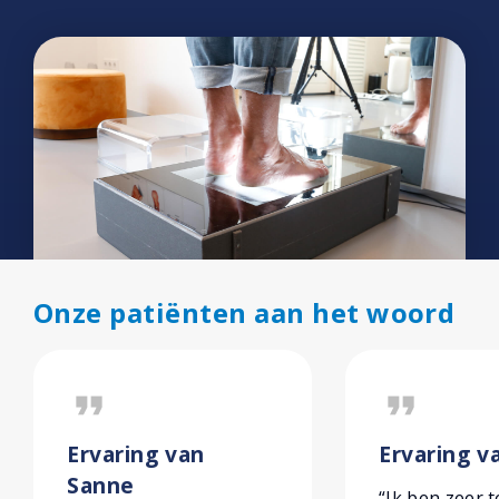
Onze patiënten aan het woord
format_quote
format_quote
Ervaring van
Ervaring v
Sanne
“Ik ben zeer 