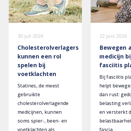
30 juli 2026
22 juni 2026
Cholesterolverlagers
Bewegen a
kunnen een rol
medicijn bi
spelen bij
fasciitis p
voetklachten
Bij fasciitis p
Statines, de meest
helpt bewege
gebruikte
dan rust: ged
cholesterolverlagende
belasting verl
medicijnen, kunnen
en versterkt 
soms spier-, been- en
belastbaarhei
voetklachten als
fascia.