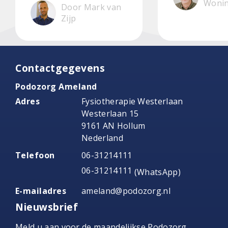
Woni
Door Mark van
Zijp
Contactgegevens
Podozorg Ameland
Adres
Fysiotherapie Westerlaan
Westerlaan 15
9161 AN Hollum
Nederland
Telefoon
06-31214111
06-31214111
(WhatsApp)
E-mailadres
ameland@podozorg.nl
Nieuwsbrief
Meld u aan voor de maandelijkse Podozorg