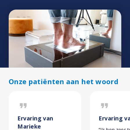
Onze patiënten aan het woord
format_quote
format_quote
Ervaring van
Ervaring v
Marieke
“Ik ben zeer 