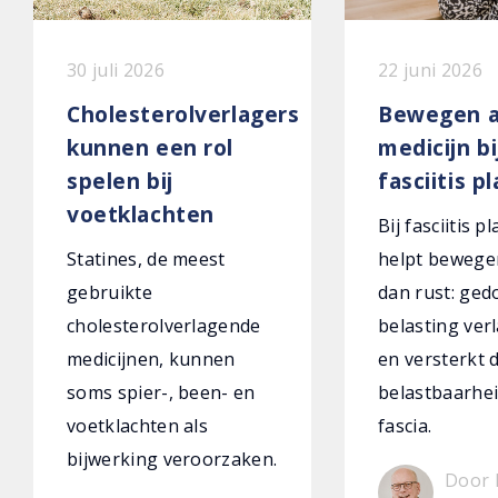
30 juli 2026
22 juni 2026
Cholesterolverlagers
Bewegen a
kunnen een rol
medicijn bi
spelen bij
fasciitis p
voetklachten
Bij fasciitis p
Statines, de meest
helpt bewege
gebruikte
dan rust: ged
cholesterolverlagende
belasting verl
medicijnen, kunnen
en versterkt 
soms spier-, been- en
belastbaarhei
voetklachten als
fascia.
bijwerking veroorzaken.
Door 