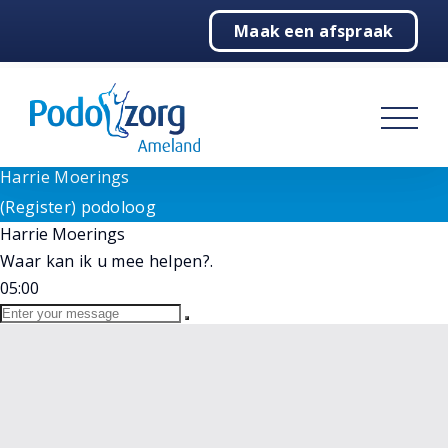
Need help? Let's Chat
Maak een afspraak
1
Home
Goedenavond!
Wij staan voor u klaar bij vragen. Selecteer hieronder
Podologie
onze medewerker.
(Register) podoloog
Behandelingen
Harrie Moerings
Online
Harrie Moerings
Over ons
(Register) podoloog
Harrie Moerings
Contact
Waar kan ik u mee helpen?.
05:00