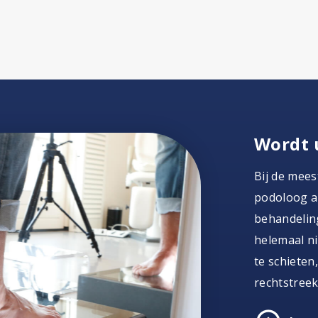
Wordt 
Bij de mees
podoloog al
behandeling
helemaal ni
te schieten
rechtstreek