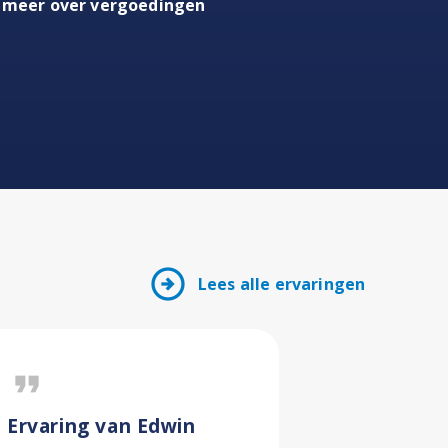
 meer over vergoedingen
arrow_circle_right
Lees alle ervaringen
format_quote
format_quote
Ervaring van Edwin
Ervaring