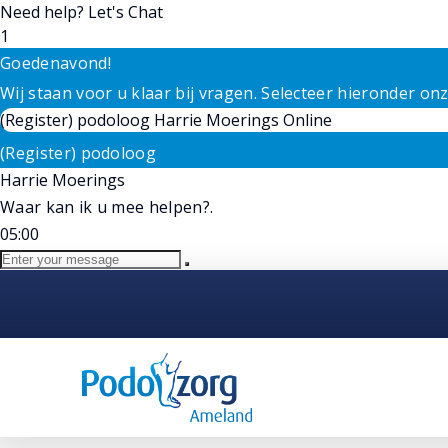
Need help? Let's Chat
1
Goedenavond!
Wij staan voor u klaar bij vragen. Selecteer hieronder o
(Register) podoloog
Harrie Moerings
Online
(Register) podoloog
Harrie Moerings
Waar kan ik u mee helpen?.
05:00