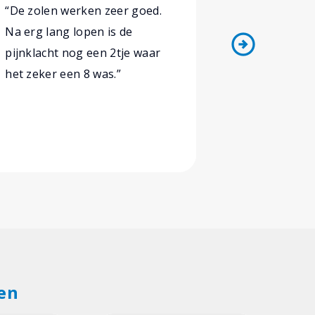
“De zolen werken zeer goed.
“Bij Podoz
Na erg lang lopen is de
deskundig 
arrow_circle_right
pijnklacht nog een 2tje waar
werd een du
het zeker een 8 was.”
gemaakt va
klachtenbee
en