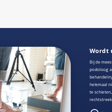
Wordt 
Bij de mees
podoloog al
behandeling
helemaal ni
te schieten
rechtstreek