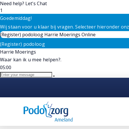
Need help? Let's Chat
1
Goedemiddag!
Wij staan voor u klaar bij vragen. Selecteer hieronder o
(Register) podoloog
Harrie Moerings
Online
(Register) podoloog
Harrie Moerings
Waar kan ik u mee helpen?.
05:00