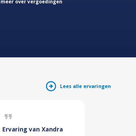
 meer over vergoedingen
arrow_circle_right
Lees alle ervaringen
format_quote
format_quote
Ervaring van Xandra
Ervaring