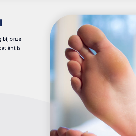
a
 bij onze
atiënt is