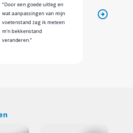
“Door een goede uitleg en
“Ik ben er
arrow_circle_right
wat aanpassingen van mijn
wordt goed
voetenstand zag ik meteen
klachten w
m’n bekkenstand
genomen en
veranderen.”
ben erg tev
en