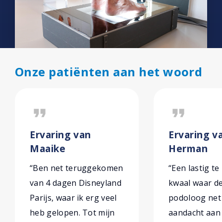
Onze patiënten aan het woord
format_quote
format_quote
Ervaring van
Ervaring v
Maaike
Herman
“Ben net teruggekomen
“Een lastig te
van 4 dagen Disneyland
kwaal waar d
Parijs, waar ik erg veel
podoloog net
heb gelopen. Tot mijn
aandacht aan