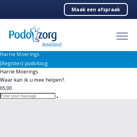
Need help? Let's Chat
Maak een afspraak
1
Home
Goedemorgen!
Wij staan voor u klaar bij vragen. Selecteer hieronder
Podologie
onze medewerker.
(Register) podoloog
Behandelingen
Harrie Moerings
Online
Harrie Moerings
Over ons
(Register) podoloog
Harrie Moerings
Contact
Waar kan ik u mee helpen?.
05:00