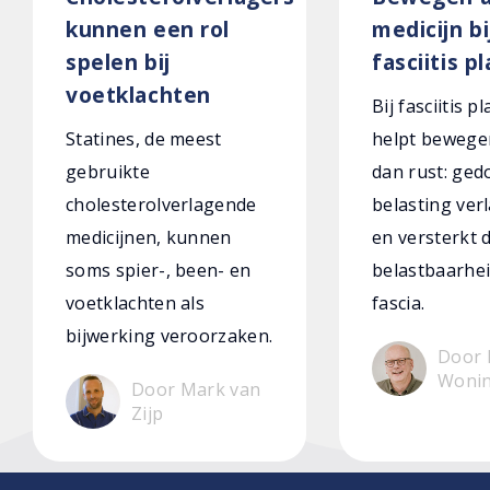
kunnen een rol
medicijn bi
spelen bij
fasciitis p
voetklachten
Bij fasciitis p
Statines, de meest
helpt bewege
gebruikte
dan rust: ged
cholesterolverlagende
belasting verl
medicijnen, kunnen
en versterkt 
soms spier-, been- en
belastbaarhei
voetklachten als
fascia.
bijwerking veroorzaken.
Door 
Woni
Door Mark van
Zijp